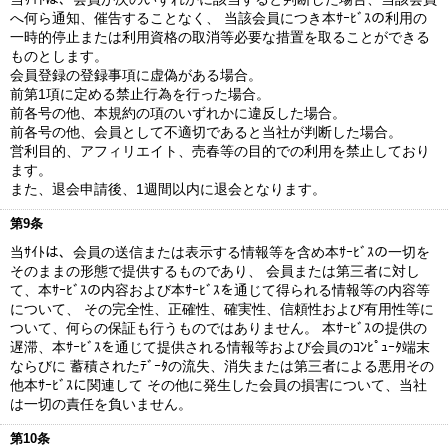
へ何ら通知、催告することなく、 当該会員につき本ｻｰﾋﾞｽの利用の
一時的停止または利用資格の取消等必要な措置を取ることができる
ものとします。
会員登録の登録事項に虚偽がある場合。
前第1項に定める禁止行為を行った場合。
前各号の他、本規約の項のいずれかに違反した場合。
前各号の他、会員として不適切であると当社が判断した場合。
営利目的、アフィリエイト、売春等の目的での利用を禁止しており
ます。
また、退会申請後、1週間以内に退会となります。
第9条
当ｻｲﾄは、会員の送信または表示する情報等を含め本ｻｰﾋﾞｽの一切を
そのままの形態で提供するものであり、 会員または第三者に対し
て、本ｻｰﾋﾞｽの内容および本ｻｰﾋﾞｽを通じて得られる情報等の内容等
について、 その完全性、正確性、確実性、信頼性および有用性等に
ついて、何らの保証も行うものではありません。 本ｻｰﾋﾞｽの提供の
遅滞、本ｻｰﾋﾞｽを通じて提供される情報等および会員のｺﾝﾋﾟｭｰﾀ端末
ならびに 蓄積されたﾃﾞｰﾀの流失、消失または第三者による悪用その
他本ｻｰﾋﾞｽに関連して その他に発生した会員の損害について、当社
は一切の責任を負いません。
第10条