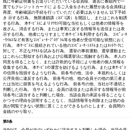
既に年齢証明書をお送りいただいている会員様、過去に番組内で一
度でもクレジットカードに よるご入金をされた履歴がある会員様は
再度、年齢確認の手続を行っていただく必要はありません 以下手続
き 示する行為。 無限連鎖講（ﾈｽﾞﾐ講）を開設し、またはこれを勧誘
する行為。 本ｻｰﾋﾞｽによりｱｸｾｽ可能な当社もしくは他者の情報等を
改ざん、消去する行為、または事実に反する情報等を送信または表
示する行為。 他者になりすまして本ｻｰﾋﾞｽを利用する行為。 ｺﾝﾋﾟｭｰﾀ
ｰｳｲﾙｽなど有害なｺﾝﾋﾟｭｰﾀｰﾌﾟﾛｸﾞﾗﾑ等を他者が受信可能な状態におく
行為。 本ｻｰﾋﾞｽに接続されている他のｺﾝﾋﾟｭｰﾀｰｼｽﾃﾑまたはﾈｯﾄﾜｰｸに
対して、不正なｱｸｾｽを試みる行為。 選挙の事前運動、選挙運動また
はこれらに類似する行為および公職選挙法に抵触する行為。 本人の
同意を得ることなく、または詐欺的な手段により他者の個人情報を
収集する行為。 本ｻｰﾋﾞｽの運営を妨げるような行為、または本ｻｰﾋﾞｽ
の信用を毀損するような行為。 前各号の他、法令、本規約もしくは
公序良俗に違反する行為。 前各号の他、他の会員その他の第三者ま
たは当社に損害を与えるような行為。 前各号の他、当社が不適切と
判断した行為。 当サイトは、会員の送信または表示する情報等が前
項各号に該当すると判断した場合、 当該会員の承諾を得ることなく
かつその理由を説明することなく、当該情報等を削除または他の会
員が閲覧できない状態に置くことができるものとします。会員間の
金銭のやり取り。
第8条
当ｻｲﾄは、会員が次のいずれかに該当すると判断した場合、当該会員