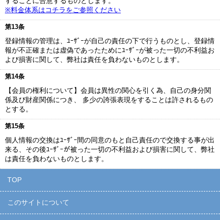
することに合意するものとします。
※料金体系はコチラをご参照ください
第13条
登録情報の管理は、ﾕｰｻﾞｰが自己の責任の下で行うものとし、登録情
報が不正確または虚偽であったためにﾕｰｻﾞｰが被った一切の不利益お
よび損害に関して、弊社は責任を負わないものとします。
第14条
【会員の権利について】会員は異性の関心を引く為、自己の身分関
係及び財産関係につき、 多少の誇張表現をすることは許されるもの
とする。
第15条
個人情報の交換はﾕｰｻﾞｰ間の同意のもと自己責任ので交換する事が出
来る、その後ﾕｰｻﾞｰが被った一切の不利益および損害に関して、弊社
は責任を負わないものとします。
TOP
このサイトについて