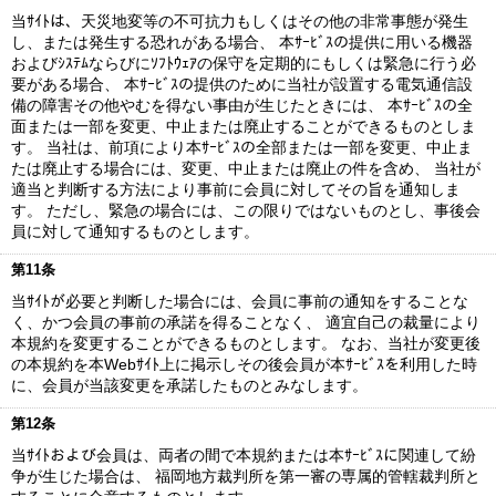
当ｻｲﾄは、天災地変等の不可抗力もしくはその他の非常事態が発生
し、または発生する恐れがある場合、 本ｻｰﾋﾞｽの提供に用いる機器
およびｼｽﾃﾑならびにｿﾌﾄｳｪｱの保守を定期的にもしくは緊急に行う必
要がある場合、 本ｻｰﾋﾞｽの提供のために当社が設置する電気通信設
備の障害その他やむを得ない事由が生じたときには、 本ｻｰﾋﾞｽの全
面または一部を変更、中止または廃止することができるものとしま
す。 当社は、前項により本ｻｰﾋﾞｽの全部または一部を変更、中止ま
たは廃止する場合には、変更、中止または廃止の件を含め、 当社が
適当と判断する方法により事前に会員に対してその旨を通知しま
す。 ただし、緊急の場合には、この限りではないものとし、事後会
員に対して通知するものとします。
第11条
当ｻｲﾄが必要と判断した場合には、会員に事前の通知をすることな
く、かつ会員の事前の承諾を得ることなく、 適宜自己の裁量により
本規約を変更することができるものとします。 なお、当社が変更後
の本規約を本Webｻｲﾄ上に掲示しその後会員が本ｻｰﾋﾞｽを利用した時
に、会員が当該変更を承諾したものとみなします。
第12条
当ｻｲﾄおよび会員は、両者の間で本規約または本ｻｰﾋﾞｽに関連して紛
争が生じた場合は、 福岡地方裁判所を第一審の専属的管轄裁判所と