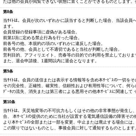
たは他の会員が閲覧できない状態に置くことができるものとします。
第8条
当ｻｲﾄは、会員が次のいずれかに該当すると判断した場合、当該会員
ます。
会員登録の登録事項に虚偽がある場合。
前第1項に定める禁止行為を行った場合。
前各号の他、本規約の項のいずれかに違反した場合。
前各号の他、会員として不適切であると当社が判断した場合。
営利目的、アフィリエイト、売春等の目的での利用を禁止しておりま
また、退会申請後、1週間以内に退会となります。
第9条
当ｻｲﾄは、会員の送信または表示する情報等を含め本ｻｰﾋﾞｽの一切を
その完全性、正確性、確実性、信頼性および有用性等について、何らの保証
ﾃﾞｰﾀの流失、消失または第三者による悪用その他本ｻｰﾋﾞｽに関連
第10条
当ｻｲﾄは、天災地変等の不可抗力もしくはその他の非常事態が発生し、ま
合、 本ｻｰﾋﾞｽの提供のために当社が設置する電気通信設備の障害そ
より本ｻｰﾋﾞｽの全部または一部を変更、中止または廃止する場合に
この限りではないものとし、事後会員に対して通知するものとします