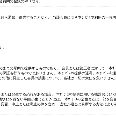
会員間の金銭のやり取り。
へ何ら通知、催告することなく、 当該会員につき本ｻｰﾋﾞｽの利用の一
す。
そのままの形態で提供するものであり、 会員または第三者に対して、本ｻｰ
も行うものではありません。 本ｻｰﾋﾞｽの提供の遅滞、本ｻｰﾋﾞｽを通
して その他に発生した会員の損害について、当社は一切の責任を負いません
たは発生する恐れがある場合、 本ｻｰﾋﾞｽの提供に用いる機器およびｼｽ
の他やむを得ない事由が生じたときには、 本ｻｰﾋﾞｽの全面または一部を
は、変更、中止または廃止の件を含め、 当社が適当と判断する方法によ
。