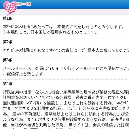
第1条
本ｻｰﾋﾞｽの利用にあたっては、本規約に同意したものとみなします。
※本規約には、日本国法が適用されるものとします。
第2条
本ｻｰﾋﾞｽの利用にともなうすべての責任はﾕｰｻﾞｰ様本人に負っていた
第3条
メールサービス：会員は当サイトが行うメールサービスを受信するこ
ル配信停止と致します。
第4条
行政当局の指導、ならびに出会い系事業等の規制及び業務の適正化等に
証明書をお送りいただいている会員様、過去に番組内で一度でもクレジ
無限連鎖講（ﾈｽﾞﾐ講）を開設し、またはこれを勧誘する行為。 本ｻ
すまして本ｻｰﾋﾞｽを利用する行為。 ｺﾝﾋﾟｭｰﾀｰｳｲﾙｽなど有害なｺﾝﾋﾟｭ
為。 選挙の事前運動、選挙運動またはこれらに類似する行為および公
ような行為、または本ｻｰﾋﾞｽの信用を毀損するような行為。 前各
他、当社が不適切と判断した行為。 当サイトは、会員の送信または