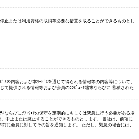
時的停止または利用資格の取消等必要な措置を取ることができるものとし
ﾋﾞｽの内容および本ｻｰﾋﾞｽを通じて得られる情報等の内容等について、
じて提供される情報等および会員のｺﾝﾋﾟｭｰﾀ端末ならびに 蓄積された
。
ﾃﾑならびにｿﾌﾄｳｪｱの保守を定期的にもしくは緊急に行う必要がある場
変更、中止または廃止することができるものとします。 当社は、前項に
り事前に会員に対してその旨を通知します。 ただし、緊急の場合には、