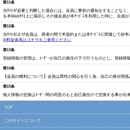
第11条
当ｻｲﾄが必要と判断した場合には、会員に事前の通知をすることなく
を本Webｻｲﾄ上に掲示しその後会員が本ｻｰﾋﾞｽを利用した時に、会
第12条
当ｻｲﾄおよび会員は、両者の間で本規約または本ｻｰﾋﾞｽに関連して
※料金体系はコチラをご参照ください
第13条
登録情報の管理は、ﾕｰｻﾞｰが自己の責任の下で行うものとし、登録情
第14条
【会員の権利について】会員は異性の関心を引く為、自己の身分関係
第15条
個人情報の交換はﾕｰｻﾞｰ間の同意のもと自己責任ので交換する事が出
TOP
このサイトについて