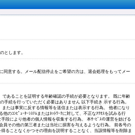
ものとします。
とに同意する。メール配信停止をご希望の方は、退会処理をもってメー
可）であることを証明する年齢確認の手続が必要となります。 既に年齢
の手続を行っていただく必要はありません 以下手続き 示する行為。
行為、または事実に反する情報等を送信または表示する行為。 他者になり
他のｺﾝﾋﾟｭｰﾀｰｼｽﾃﾑまたはﾈｯﾄﾜｰｸに対して、不正なｱｸｾｽを試みる行
段により他者の個人情報を収集する行為。 本ｻｰﾋﾞｽの運営を妨げる
の会員その他の第三者または当社に損害を与えるような行為。 前各号の
を得ることなくかつその理由を説明することなく、当該情報等を削除ま