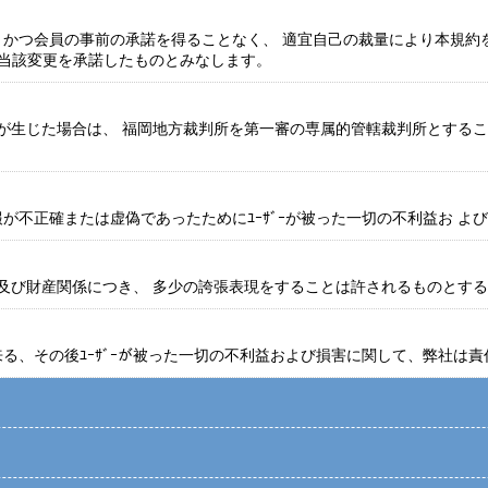
、かつ会員の事前の承諾を得ることなく、 適宜自己の裁量により本規約
員が当該変更を承諾したものとみなします。
紛争が生じた場合は、 福岡地方裁判所を第一審の専属的管轄裁判所とする
報が不正確または虚偽であったためにﾕｰｻﾞｰが被った一切の不利益お 
及び財産関係につき、 多少の誇張表現をすることは許されるものとす
来る、その後ﾕｰｻﾞｰが被った一切の不利益および損害に関して、弊社は