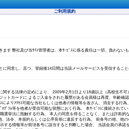
ご利用規約
だきます 弊社及び当ｻｲﾄ管理者は、本ｻｰﾋﾞｽに係る責任は一切、負わない
とに同意し、且つ、登録後14日間は当該メールサービスを受信するこ
関する法律の定めにより、 2009年2月1日より18歳以上（高校生不
ットカードに よるご入金をされた履歴がある会員様は再度、年齢確認
ｰﾋﾞｽによりｱｸｾｽ可能な当社もしくは他者の情報等を改ざん、消去する
ｰﾀｰﾌﾟﾛｸﾞﾗﾑ等を他者が受信可能な状態におく行為。 本ｻｰﾋﾞｽに接続されている
職選挙法に抵触する行為。 本人の同意を得ることなく、または詐欺的な手
号の他、法令、本規約もしくは公序良俗に違反する行為。 前各号の他、他
表示する情報等が前項各号に該当すると判断した場合、 当該会員の承諾