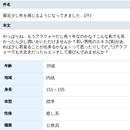
件名
最近少し年を感じるようになってきました…(汗)
本文
やっぱりね…もうアラフォーだし色々年なのかな？こんな私でも良
かったら少し潤いをいただけませんか？若い男性のエキス(笑)があ
れば少し若返ることが出来るかなぁ～って思ったりして(^_^;)アラフ
ォーでも大丈夫だったらエッチして遊びんでみませんか？
39歳
年齢
内緒
地域
151～155
身長
標準
体型
癒し系
性格
公務員
職業