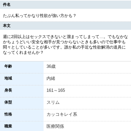
件名
たぶん私ってかなり性欲が強い方かも？
本文
週に2回以上はセックスできないと溜まってしまって…。でもなかな
かちょうどいい安全な相手が見つからないときも多いので仕事中も
悶々としていることが多いです。誰か私の手近な性欲解消の道具に
なってくれませんか？
36歳
年齢
内緒
地域
161～165
身長
スリム
体型
カッコキレイ系
性格
医療関係
職業