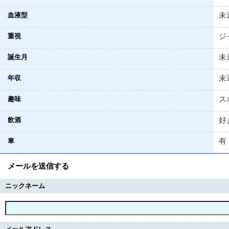
未
血液型
ジ
重視
未
誕生月
未
年収
ス
趣味
好
飲酒
有
車
メールを送信する
ニックネーム