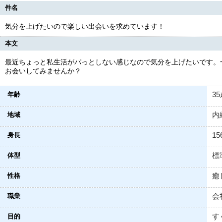
件名
気分を上げたいので楽しい出会いを求めています！
本文
最近ちょっと私生活がパっとしない感じなので気分を上げたいです。
お会いしてみませんか？
3
年齢
内
地域
15
身長
標
体型
癒
性格
会
職業
す
目的