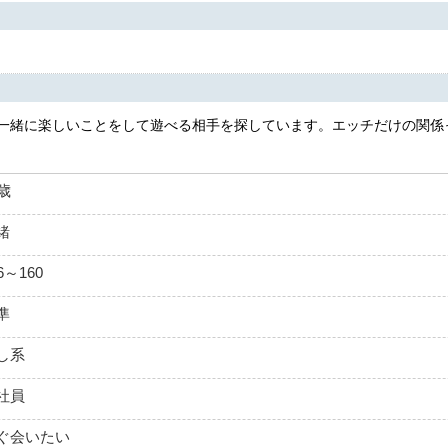
一緒に楽しいことをして遊べる相手を探しています。エッチだけの関係
5歳
緒
6～160
準
し系
社員
ぐ会いたい