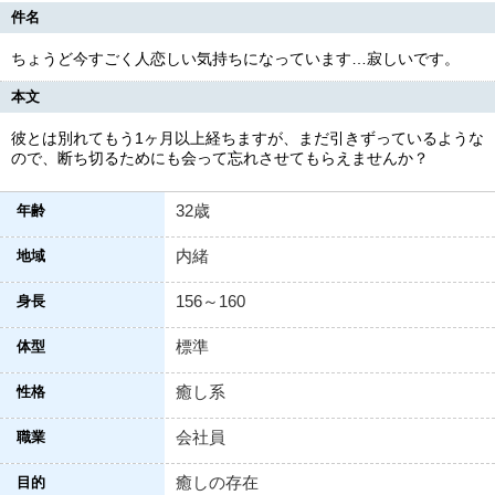
件名
ちょうど今すごく人恋しい気持ちになっています…寂しいです。
本文
彼とは別れてもう1ヶ月以上経ちますが、まだ引きずっているような
ので、断ち切るためにも会って忘れさせてもらえませんか？
32歳
年齢
内緒
地域
156～160
身長
標準
体型
癒し系
性格
会社員
職業
癒しの存在
目的