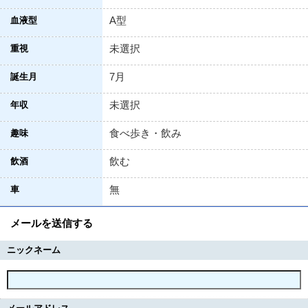
A型
血液型
未選択
重視
7月
誕生月
未選択
年収
食べ歩き・飲み
趣味
飲む
飲酒
無
車
メールを送信する
ニックネーム