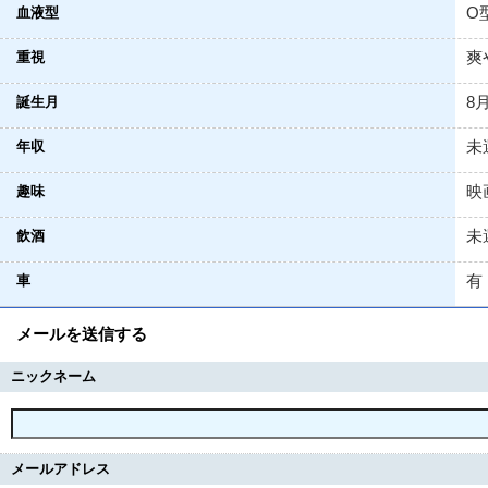
O
血液型
爽
重視
8
誕生月
未
年収
映
趣味
未
飲酒
有
車
メールを送信する
ニックネーム
メールアドレス