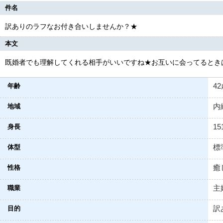
件名
訳ありのラフなお付き合いしませんか？★
本文
既婚者でも理解してくれる相手がいいですね★お互いに会ってるとき
4
年齢
内
地域
15
身長
標
体型
癒
性格
主
職業
訳
目的