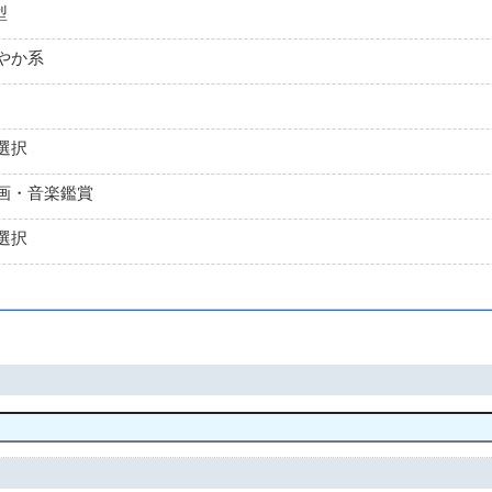
型
やか系
月
選択
画・音楽鑑賞
選択