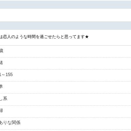
は恋人のような時間を過ごせたらと思ってます★
2歳
緒
1～155
準
し系
婦
ありな関係