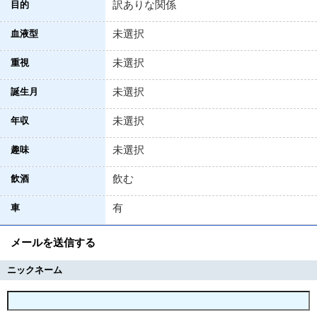
訳ありな関係
目的
未選択
血液型
未選択
重視
未選択
誕生月
未選択
年収
未選択
趣味
飲む
飲酒
有
車
メールを送信する
ニックネーム