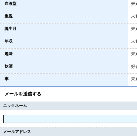
未
血液型
未
重視
未
誕生月
未
年収
未
趣味
好
飲酒
未
車
メールを送信する
ニックネーム
メールアドレス