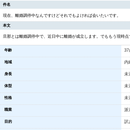
件名
現在、離婚調停中なんですけどそれでもよければ会いたいです。
本文
旦那とは離婚調停中で、近日中に離婚が成立します。でももう現時点
3
年齢
内
地域
未
身長
未
体型
未
性格
派
職業
訳
目的