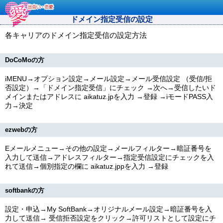
ドメイン指定受信の設定
各キャリアのドメイン指定受信の設定方法
DoCoMoの方
iMENU→オプション設定→メール設定→メール受信設定 （受信/拒
否設定）→「ドメイン指定受信」にチェック →次へ→受信したいド
メインまたはアドレスに
aikatuz.jp
を入力 →登録 →iモードPASS入
力→決定
ezwebの方
Eメールメニュー→その他の設定→メールフィルター→暗証番号を
入力して送信→アドレスフィルター→指定受信設定にチェックを入
れて送信→個別指定の欄に
aikatuz.jpp
を入力 →登録
softbankの方
設定・申込→My SoftBank→オリジナルメール設定→暗証番号を入
力して送信→ 受信拒否設定をクリック→許可リストとして設定にチ