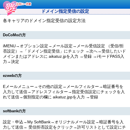
ドメイン指定受信の設定
各キャリアのドメイン指定受信の設定方法
DoCoMoの方
iMENU→オプション設定→メール設定→メール受信設定 （受信/拒
否設定）→「ドメイン指定受信」にチェック →次へ→受信したいド
メインまたはアドレスに
aikatuz.jp
を入力 →登録 →iモードPASS入
力→決定
ezwebの方
Eメールメニュー→その他の設定→メールフィルター→暗証番号を
入力して送信→アドレスフィルター→指定受信設定にチェックを入
れて送信→個別指定の欄に
aikatuz.jpp
を入力 →登録
softbankの方
設定・申込→My SoftBank→オリジナルメール設定→暗証番号を入
力して送信→ 受信拒否設定をクリック→許可リストとして設定にチ