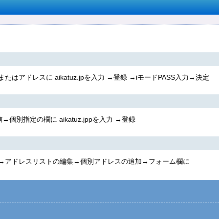
ンまたはアドレスに
aikatuz.jp
を入力 →登録 →iモードPASS入力→決定
信→個別指定の欄に
aikatuz.jpp
を入力 →登録
ック→アドレスリストの編集→個別アドレスの追加→フォーム欄に