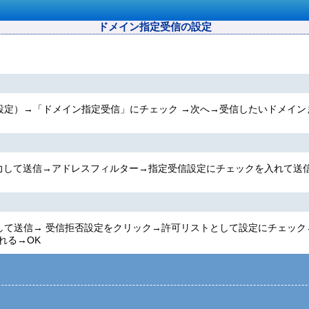
ドメイン指定受信の設定
拒否設定）→「ドメイン指定受信」にチェック →次へ→受信したいドメイ
力して送信→アドレスフィルター→指定受信設定にチェックを入れて送
を入力して送信→ 受信拒否設定をクリック→許可リストとして設定にチェ
れる→OK