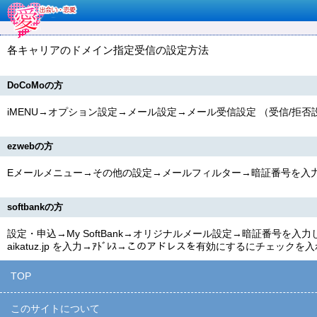
各キャリアのドメイン指定受信の設定方法
DoCoMoの方
iMENU→オプション設定→メール設定→メール受信設定 （受信/
ezwebの方
Eメールメニュー→その他の設定→メールフィルター→暗証番号を入
softbankの方
設定・申込→My SoftBank→オリジナルメール設定→暗証番号
aikatuz.jp
を入力→ｱﾄﾞﾚｽ→このアドレスを有効にするにチェックを入
TOP
このサイトについて