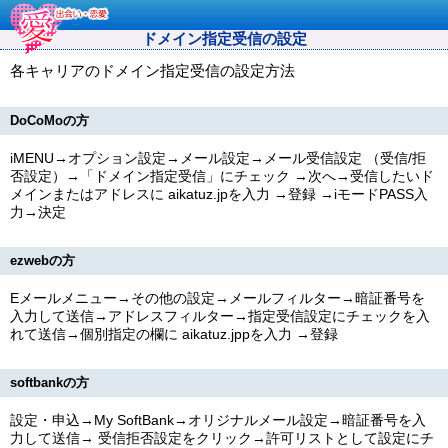
ドメイン指定受信の設定
各キャリアのドメイン指定受信の設定方法
DoCoMoの方
iMENU→オプション設定→メール設定→メール受信設定 （受信/拒
否設定）→「ドメイン指定受信」にチェック →次へ→受信したいド
メインまたはアドレスに
aikatuz.jp
を入力 →登録 →iモードPASS入
力→決定
ezwebの方
Eメールメニュー→その他の設定→メールフィルター→暗証番号を
入力して送信→アドレスフィルター→指定受信設定にチェックを入
れて送信→個別指定の欄に
aikatuz.jpp
を入力 →登録
softbankの方
設定・申込→My SoftBank→オリジナルメール設定→暗証番号を入
力して送信→ 受信拒否設定をクリック→許可リストとして設定にチ