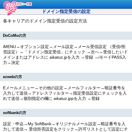
ドメイン指定受信の設定
各キャリアのドメイン指定受信の設定方法
DoCoMoの方
iMENU→オプション設定→メール設定→メール受信設定 （受信/拒
否設定）→「ドメイン指定受信」にチェック →次へ→受信したいド
メインまたはアドレスに
aikatuz.jp
を入力 →登録 →iモードPASS入
力→決定
ezwebの方
Eメールメニュー→その他の設定→メールフィルター→暗証番号を
入力して送信→アドレスフィルター→指定受信設定にチェックを入
れて送信→個別指定の欄に
aikatuz.jpp
を入力 →登録
softbankの方
設定・申込→My SoftBank→オリジナルメール設定→暗証番号を入
力して送信→ 受信拒否設定をクリック→許可リストとして設定にチ