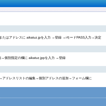
ンまたはアドレスに
aikatuz.jp
を入力 →登録 →iモードPASS入力→決定
信→個別指定の欄に
aikatuz.jpp
を入力 →登録
ック→アドレスリストの編集→個別アドレスの追加→フォーム欄に