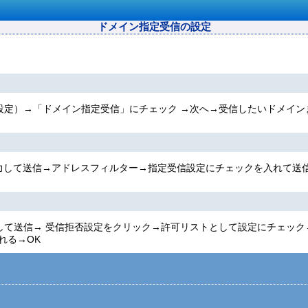
ドメイン指定受信の設定
拒否設定）→「ドメイン指定受信」にチェック →次へ→受信したいドメイ
力して送信→アドレスフィルター→指定受信設定にチェックを入れて送
を入力して送信→ 受信拒否設定をクリック→許可リストとして設定にチェ
れる→OK