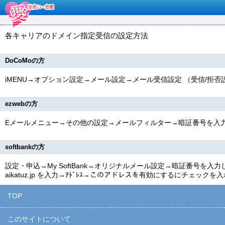
各キャリアのドメイン指定受信の設定方法
DoCoMoの方
iMENU→オプション設定→メール設定→メール受信設定 （受信/
ezwebの方
Eメールメニュー→その他の設定→メールフィルター→暗証番号を入
softbankの方
設定・申込→My SoftBank→オリジナルメール設定→暗証番号
aikatuz.jp
を入力→ｱﾄﾞﾚｽ→このアドレスを有効にするにチェックを入
TOP
このサイトについて