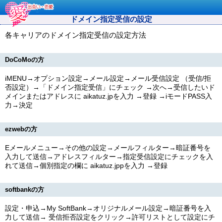
ドメイン指定受信の設定
各キャリアのドメイン指定受信の設定方法
DoCoMoの方
iMENU→オプション設定→メール設定→メール受信設定 （受信/拒
否設定）→「ドメイン指定受信」にチェック →次へ→受信したいド
メインまたはアドレスに
aikatuz.jp
を入力 →登録 →iモードPASS入
力→決定
ezwebの方
Eメールメニュー→その他の設定→メールフィルター→暗証番号を
入力して送信→アドレスフィルター→指定受信設定にチェックを入
れて送信→個別指定の欄に
aikatuz.jpp
を入力 →登録
softbankの方
設定・申込→My SoftBank→オリジナルメール設定→暗証番号を入
力して送信→ 受信拒否設定をクリック→許可リストとして設定にチ