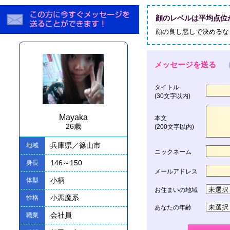
顔のレベルは平均点位か
顔の良し悪しで決めるな
メッセージを送る
タイトル
(30文字以内)
Mayaka
本文
26歳
(200文字以内)
兵庫県／篠山市
地域
ニックネーム
146～150
身長
メールアドレス
小柄
体型
お住まいの地域
小悪魔系
性格
あなたの年齢
会社員
職業