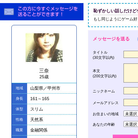
恥ずかしい話しだけど
もし同じようにゲーム好
メッセージを送る
タイトル
(30文字以内)
三奈
本文
(200文字以内)
25歳
山梨県／甲州市
地域
ニックネーム
161～165
身長
メールアドレス
スリム
体型
お住まいの地域
天然系
性格
あなたの年齢
金融関係
職業