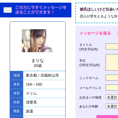
彼氏ほしいけど出会いな
恋心が芽生えるような良い
メッセージを送る
タイトル
(30文字以内)
まりな
本文
(200文字以内)
20歳
東京都／武蔵村山市
地域
ニックネーム
156～160
身長
メールアドレス
スリム
体型
お住まいの地域
清楚系
性格
あなたの年齢
派遣
職業