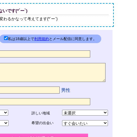
です(*´ー`)
わるかなって考えてます(*´ー`)
私は18歳以上で
利用規約
とメール配信に同意します。
男性
詳しい地域
希望の出会い