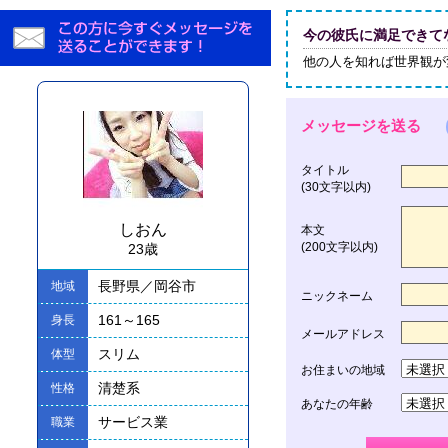
今の彼氏に満足できてない
他の人を知れば世界観が変
メッセージを送る
タイトル
(30文字以内)
しおん
本文
(200文字以内)
23歳
長野県／岡谷市
地域
ニックネーム
161～165
身長
メールアドレス
スリム
体型
お住まいの地域
清楚系
性格
あなたの年齢
サービス業
職業