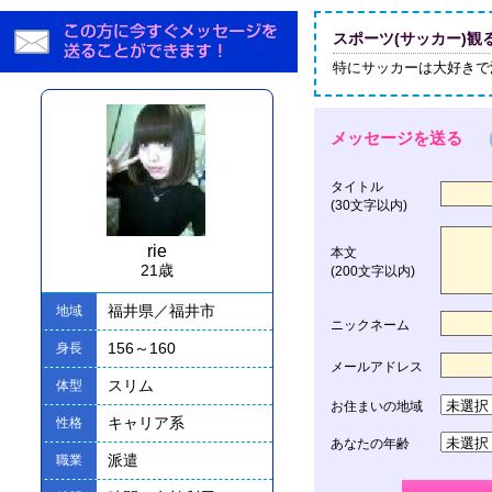
スポーツ(サッカー)観
特にサッカーは大好きで
メッセージを送る
タイトル
(30文字以内)
rie
本文
21歳
(200文字以内)
福井県／福井市
地域
ニックネーム
156～160
身長
メールアドレス
スリム
体型
お住まいの地域
キャリア系
性格
あなたの年齢
派遣
職業