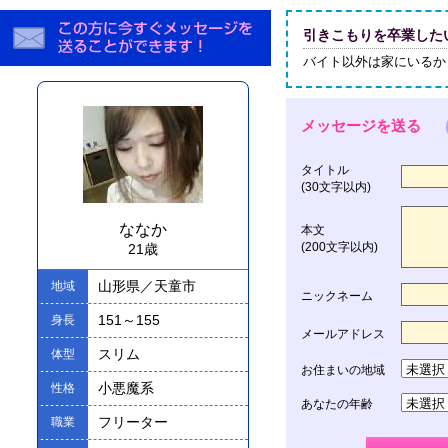
引きこもりを卒業した
バイト以外は家にいるか
メッセージを送る
タイトル
(30文字以内)
ななか
本文
(200文字以内)
21歳
山形県／天童市
地域
ニックネーム
151～155
身長
メールアドレス
スリム
体型
お住まいの地域
小悪魔系
性格
あなたの年齢
フリーター
職業