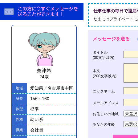
仕事仕事の毎日で退屈
たまにはプライベートに
メッセージを送る
タイトル
(30文字以内)
奈津希
本文
(200文字以内)
24歳
愛知県／名古屋市中区
地域
ニックネーム
156～160
身長
メールアドレス
標準
体型
お住まいの地域
幼い系
性格
あなたの年齢
会社員
職業