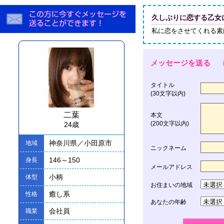
久しぶりに恋する乙女
私に恋をさせてくれる素
メッセージを送る
タイトル
(30文字以内)
二葉
本文
(200文字以内)
24歳
神奈川県／小田原市
地域
ニックネーム
146～150
身長
メールアドレス
小柄
体型
お住まいの地域
癒し系
性格
あなたの年齢
会社員
職業